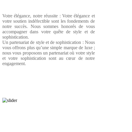
Votre élégance, notre réussite : Votre élégance et
votre soutien indéfectible sont les fondements de
notre succès. Nous sommes honorés de vous
accompagner dans votre quête de style et de
sophistication.
Un partenariat de style et de sophistication : Nous
vous offrons plus qu’une simple marque de luxe ;
nous vous proposons un partenariat où votre style
et votre sophistication sont au cœur de notre
engagement.
SOIRÉE LELLA LBAYA
Parade de tendance et de grâce
FASHION WEEK TUNIS
FWT Chatt E-Jrid