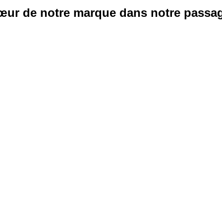
cœur de notre marque dans notre passage
ondes : Notre marque à l'honne
'essence de notre marque