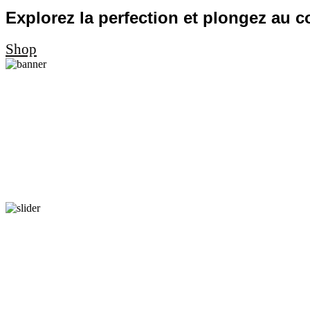
Explorez la perfection et plongez au 
Shop
Passage Radio
Élégance et sophistication en 
Découvrez-en plus dans notre passage radio
Voir Plus
PASSAGE TÉLÉ
Élégance et sophistication : L