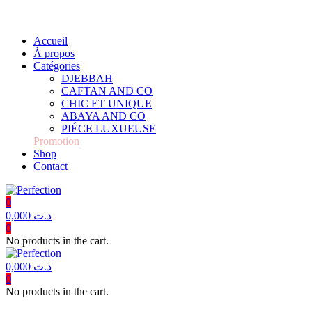
D
Accueil
À propos
Catégories
DJEBBAH
CAFTAN AND CO
CHIC ET UNIQUE
ABAYA AND CO
PIÉCE LUXUEUSE
Promotion
Shop
Contact
0
0,000
د.ت
0
No products in the cart.
0,000
د.ت
0
No products in the cart.