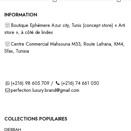
د.ت 980,000.
د.ت 1.200,000.
INFORMATION
Boutique Ephèmere Azur city, Tunis (concept store) « Arti
store », à côté de lindex
Centre Commercial Mahsouna M33, Route Lafrana, KM4,
Sfax, Tunisia
(+216) 98 605 709 /
(+216) 74 661 050
perfection.luxury.brand@gmail.com
COLLECTIONS POPULAIRES
DJEBBAH