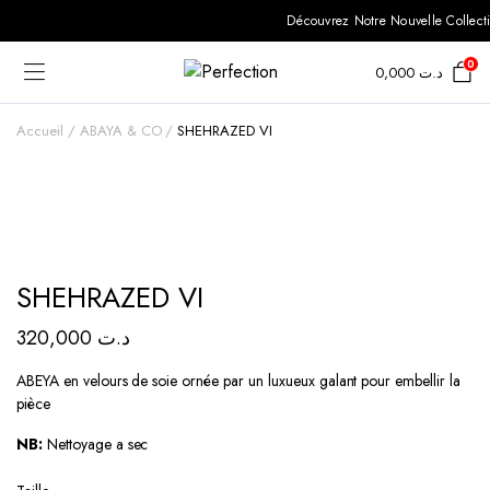
Découvrez Notre Nouvelle Collectio
0
0,000
د.ت
Accueil
ABAYA & CO
SHEHRAZED VI
SHEHRAZED VI
320,000
د.ت
ABEYA en velours de soie ornée par un luxueux galant pour embellir la
pièce
NB:
Nettoyage a sec