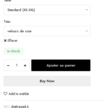
Taille
Tissu
Effacer
In Stock
SHEHRAZED
Ajouter au panier
VI
quantity
Buy Now
Add to wishlist
SKU:
shehrazed-4