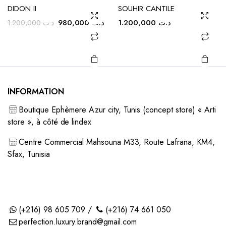
être
être
DIDON II
SOUHIR CANTILE
choisies
choisies
Le
Le
980,000
د.ت
1.200,000
د.ت
1.200,000
د.ت
sur la
sur la
prix
prix
initial
actuel
page du
page du
était :
est :
produit
produit
د.ت 980,000.
د.ت 1.200,000.
INFORMATION
Boutique Ephèmere Azur city, Tunis (concept store) « Arti
store », à côté de lindex
Centre Commercial Mahsouna M33, Route Lafrana, KM4,
Sfax, Tunisia
(+216) 98 605 709 /
(+216) 74 661 050
perfection.luxury.brand@gmail.com