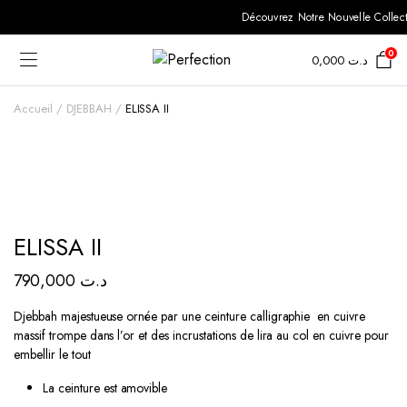
Découvrez Notre Nouvelle Collecti
0
0,000
د.ت
Accueil
DJEBBAH
ELISSA II
ELISSA II
790,000
د.ت
Djebbah majestueuse ornée par une ceinture calligraphie en cuivre
massif trompe dans l’or et des incrustations de lira au col en cuivre pour
embellir le tout
La ceinture est amovible