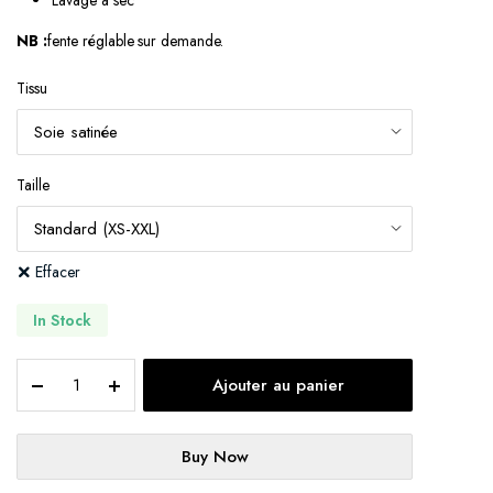
Lavage a sec
NB :
fente réglable sur demande.
Tissu
Taille
Effacer
In Stock
KEHNA
Ajouter au panier
II
quantity
Buy Now