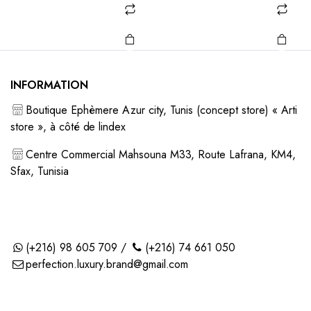
sur la
sur la
prix
prix
prix
prix
initial
actuel
initial
actu
page du
page du
était :
est :
était :
est :
produit
produit
د.ت 380,000.
د.ت 180,000.
د.ت 360,000.
INFORMATION
Boutique Ephèmere Azur city, Tunis (concept store) « Arti
store », à côté de lindex
Centre Commercial Mahsouna M33, Route Lafrana, KM4,
Sfax, Tunisia
(+216) 98 605 709 /
(+216) 74 661 050
perfection.luxury.brand@gmail.com