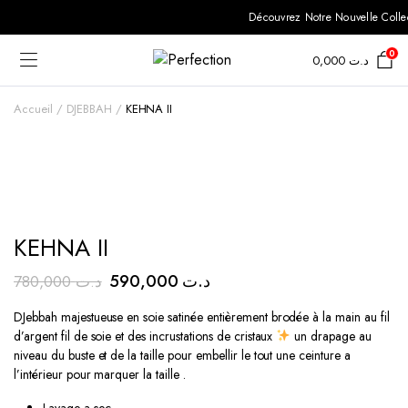
Découvrez Notre Nouvelle Collect
0
0,000
د.ت
Accueil
DJEBBAH
KEHNA II
KEHNA II
Le
Le
590,000
د.ت
780,000
د.ت
prix
prix
DJebbah majestueuse en soie satinée entièrement brodée à la main au fil
initial
actuel
d’argent fil de soie et des incrustations de cristaux
un drapage au
était :
est :
niveau du buste et de la taille pour embellir le tout une ceinture a
l’intérieur pour marquer la taille .
د.ت 590,000.
د.ت 780,000.