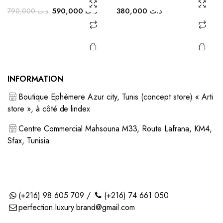
choisies
choisies
Le
Le
590,000
د.ت
380,000
د.ت
790,000
د.ت
sur la
sur la
prix
prix
initial
actuel
page du
page du
était :
est :
produit
produit
د.ت 590,000.
د.ت 790,000.
INFORMATION
Boutique Ephèmere Azur city, Tunis (concept store) « Arti
store », à côté de lindex
Centre Commercial Mahsouna M33, Route Lafrana, KM4,
Sfax, Tunisia
(+216) 98 605 709 /
(+216) 74 661 050
perfection.luxury.brand@gmail.com