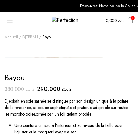
Découvrez Notre Nouvelle Collectio
0
0,000
د.ت
Accueil
DJEBBAH
Bayou
Bayou
Le
Le
290,000
د.ت
380,000
د.ت
prix
prix
Djebbah en soie satinée se distingue par son design unique à la pointe
initial
actuel
de la tendance, sa coupe sophistiquée et pratique adaptable sur toutes
était :
est :
les morphologies.ornée par un joli galant brodée
د.ت 290,000.
د.ت 380,000.
Une ceinture en tissu à l’intérieur et au niveau de la taille pour
l’ajuster et la marquer.Lavage a sec