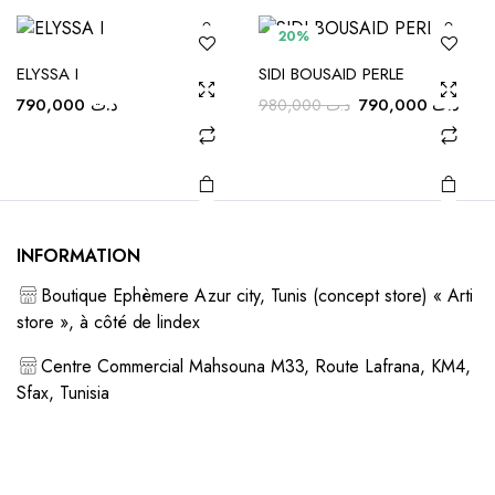
page du
page du
options
options
produit
produit
20%
peuvent
peuvent
être
être
ELYSSA I
SIDI BOUSAID PERLE
choisies
choisies
Le
Le
790,000
د.ت
790,000
د.ت
980,000
د.ت
sur la
sur la
prix
prix
initial
actu
page du
page du
était :
est :
produit
produit
د.ت 980,000.
INFORMATION
Boutique Ephèmere Azur city, Tunis (concept store) « Arti
store », à côté de lindex
Centre Commercial Mahsouna M33, Route Lafrana, KM4,
Sfax, Tunisia