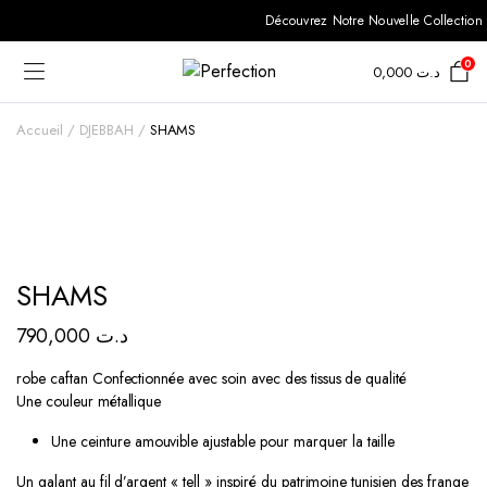
Découvrez Notre Nouvelle Collection S
0
0,000
د.ت
Accueil
DJEBBAH
SHAMS
SHAMS
790,000
د.ت
robe caftan Confectionnée avec soin avec des tissus de qualité
Une couleur métallique
Une ceinture amouvible ajustable
pour marquer
la taille
Un galant au fil d’argent « tell » inspiré du patrimoine tunisien des frange